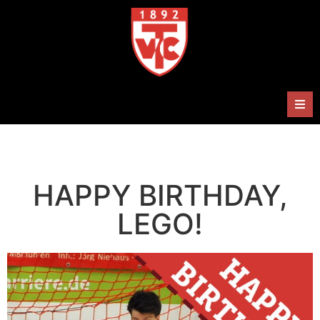
Herren
Damen
HAPPY BIRTHDAY,
Handballabteilung
LEGO!
Termine
Shop