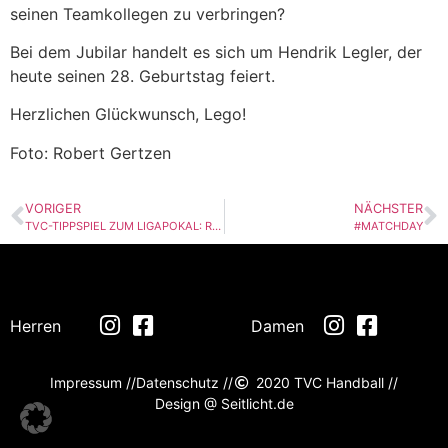
seinen Teamkollegen zu verbringen?
Bei dem Jubilar handelt es sich um Hendrik Legler, der
heute seinen 28. Geburtstag feiert.
Herzlichen Glückwunsch, Lego!
Foto: Robert Gertzen
VORIGER
NÄCHSTER
TVC-TIPPSPIEL ZUM LIGAPOKAL: RUNDE 6 ++ DEEBEN SIEGT IN DER VORWOCHE
#MATCHDAY
Herren
Damen
Impressum //
Datenschutz //
2020 TVC Handball //
Design @ Seitlicht.de