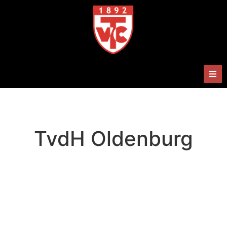
Herren
Damen
TvdH Oldenburg
Handballabteilung
Termine
Shop