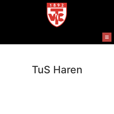
Herren
Damen
TuS Haren
Handballabteilung
Termine
Shop