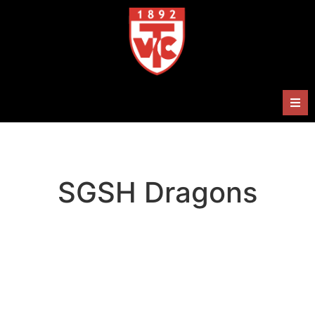
Herren
Damen
SGSH Dragons
Handballabteilung
Termine
Shop