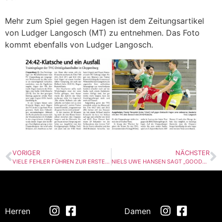
Mehr zum Spiel gegen Hagen ist dem Zeitungsartikel
von Ludger Langosch (MT) zu entnehmen. Das Foto
kommt ebenfalls von Ludger Langosch.
VORIGER
NÄCHSTER
VIELE FEHLER FÜHREN ZUR ERSTEN TESTSPIELNIEDERLAGE
NIELS UWE HANSEN SAGT „GOODBYE“
Herren
Damen