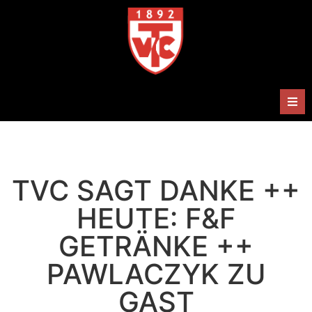
Herren
Damen
TVC SAGT DANKE ++
Handballabteilung
HEUTE: F&F
GETRÄNKE ++
Termine
PAWLACZYK ZU
Shop
GAST