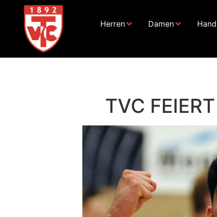
Herren
Damen
Handb
TVC FEIER