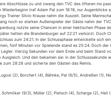
ere Abschlüsse zu und zwang den TVC des öfteren ins pas
ch Wiederbeginn traf Adam Pal zum 18:18, nur Augenblicke 
gs Trainer Silvio Krause nahm die Auszeit. Seine Mannscha
ang noch so starken Außenspieler der Gäste nahm der TVC 
penburg nutzte seine Chancen in einer hektischen Phase d
päter hatten die Brandenburger auf 22:21 verkürzt. Doch C
hluss zum 24:21. In der Schlussphase entwickelte sich ein
mmen, fünf Minuten vor Spielende stand es 25:24. Doch der
 Legler. Vierzig Sekunden vor dem Ende und beim Stand v
de Ausgleich. Und den bekamen sie: in der Schlusssekunde
 zum 28:28 und sicherte den Gästen das Remis.
ugosi (2), Borchert (4), Bähnke, Pal (6/5), Andreßen (1), N
 Schmöker (9/3), Müller (2), Pietsch (4), Scharge (2), Heil (