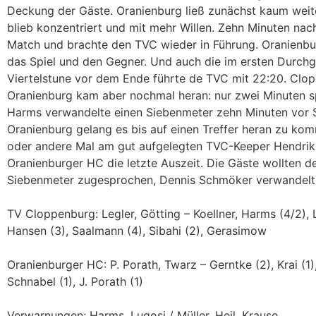
Deckung der Gäste. Oranienburg ließ zunächst kaum weit
blieb konzentriert und mit mehr Willen. Zehn Minuten na
Match und brachte den TVC wieder in Führung. Oranienbur
das Spiel und den Gegner. Und auch die im ersten Durchg
Viertelstune vor dem Ende führte de TVC mit 22:20. Clop
Oranienburg kam aber nochmal heran: nur zwei Minuten s
Harms verwandelte einen Siebenmeter zehn Minuten vor Sc
Oranienburg gelang es bis auf einen Treffer heran zu ko
oder andere Mal am gut aufgelegten TVC-Keeper Hendrik
Oranienburger HC die letzte Auszeit. Die Gäste wollten 
Siebenmeter zugesprochen, Dennis Schmöker verwandelte
TV Cloppenburg: Legler, Götting – Koellner, Harms (4/2), L
Hansen (3), Saalmann (4), Sibahi (2), Gerasimow
Oranienburger HC: P. Porath, Twarz – Gerntke (2), Krai (1),
Schnabel (1), J. Porath (1)
Verwarnungen: Harms, Lugosi / Müller, Heil, Krause