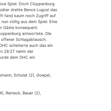
sive Spiel. Doch Cloppenburg
später drehte Bence Lugosi das
ft fand kaum noch Zugriff auf
nun völlig aus dem Spiel. Eine
er Gäste konsequent.
loppenburg antwortete. Ole
 offener Schlagabtausch.
 OHC scheiterte auch das ein
on 28:27 nahm der
 wurde dem OHC ein
iemann, Schulat (2), Goepel,
4), Reineck, Bauer (2),