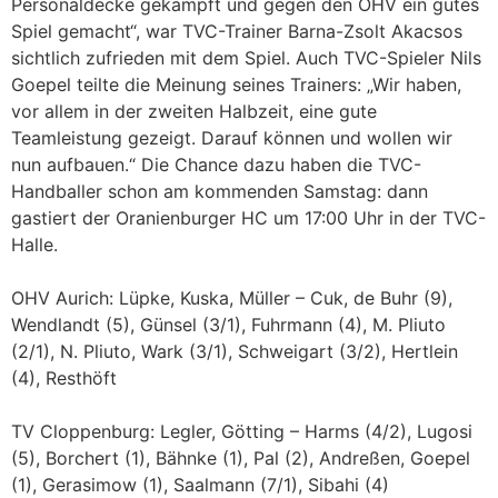
Personaldecke gekämpft und gegen den OHV ein gutes
Spiel gemacht“, war TVC-Trainer Barna-Zsolt Akacsos
sichtlich zufrieden mit dem Spiel. Auch TVC-Spieler Nils
Goepel teilte die Meinung seines Trainers: „Wir haben,
vor allem in der zweiten Halbzeit, eine gute
Teamleistung gezeigt. Darauf können und wollen wir
nun aufbauen.“ Die Chance dazu haben die TVC-
Handballer schon am kommenden Samstag: dann
gastiert der Oranienburger HC um 17:00 Uhr in der TVC-
Halle.
OHV Aurich: Lüpke, Kuska, Müller – Cuk, de Buhr (9),
Wendlandt (5), Günsel (3/1), Fuhrmann (4), M. Pliuto
(2/1), N. Pliuto, Wark (3/1), Schweigart (3/2), Hertlein
(4), Resthöft
TV Cloppenburg: Legler, Götting – Harms (4/2), Lugosi
(5), Borchert (1), Bähnke (1), Pal (2), Andreßen, Goepel
(1), Gerasimow (1), Saalmann (7/1), Sibahi (4)